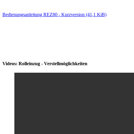
Bedienungsanleitung REZ80 - Kurzversion
(41,1 KiB)
Videos: Rolleinzug - Verstellmöglichkeiten