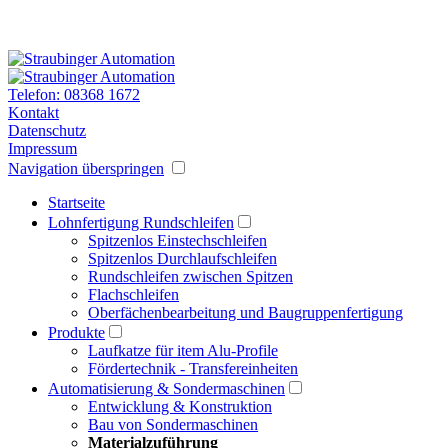
Telefon: 08368 1672
Kontakt
Datenschutz
Impressum
Navigation überspringen
Startseite
Lohnfertigung Rundschleifen
Spitzenlos Einstechschleifen
Spitzenlos Durchlaufschleifen
Rundschleifen zwischen Spitzen
Flachschleifen
Oberfächenbearbeitung und Baugruppenfertigung
Produkte
Laufkatze für item Alu-Profile
Fördertechnik - Transfereinheiten
Automatisierung & Sondermaschinen
Entwicklung & Konstruktion
Bau von Sondermaschinen
Materialzuführung